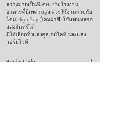
สว่างมากเป็นพิเศษ เช่น โรงงาน
อาคารที่มีเพดานสูง ควรใช้งานร่วมกับ
โคม High Bay (โคมฝาชี) ใช้แทนหลอด
แสงจันทร์ได้
มีให้เลือกทั้งแสงคูลเดย์ไลท์ และแสง
วอร์มไวท์
Product Info
I'm a product detail. I'm a great place to
Return & Refund Policy
add more information about your product
such as sizing, material, care and cleaning
I’m a Return and Refund policy. I’m a great
instructions. This is also a great space to
Shipping Info
place to let your customers know what to do
write what makes this product special and
in case they are dissatisfied with their
how your customers can benefit from this
I'm a shipping policy. I'm a great place to
purchase. Having a straightforward refund
item.
add more information about your shipping
or exchange policy is a great way to build
methods, packaging and cost. Providing
trust and reassure your customers that they
straightforward information about your
can buy with confidence.
shipping policy is a great way to build trust